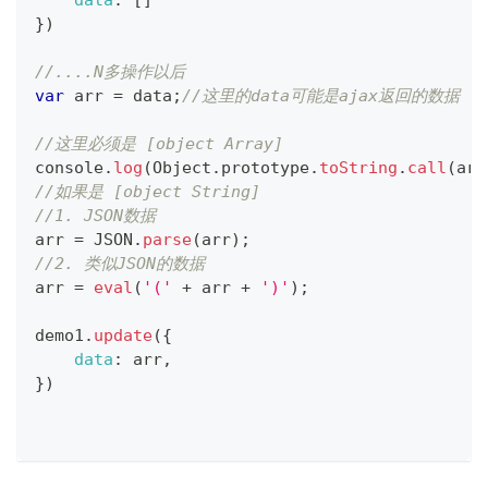
data
:
[
]
}
)
//....N多操作以后
var
 arr 
=
 data
;
//这里的data可能是ajax返回的数据
//这里必须是 [object Array]
console
.
log
(
Object
.
prototype
.
toString
.
call
(
arr
//如果是 [object String]
//1. JSON数据
arr 
=
JSON
.
parse
(
arr
)
;
//2. 类似JSON的数据
arr 
=
eval
(
'('
+
 arr 
+
')'
)
;
demo1
.
update
(
{
data
:
 arr
,
}
)