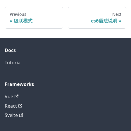
Previous
Next
级联模式
es6语法说明
Docs
Tutorial
Frameworks
Vue
React
Svelte