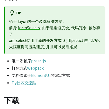
TIP
始于
layui
的一个多选解决方案。
前身
formSelects
, 由于渲染速度慢, 代码冗余, 被放弃
了
xm-select
使用了新的开发方式, 利用preact进行渲染,
大幅度提高渲染速度, 并且可以灵活拓展
唯一依赖库
preactjs
打包方式
webpack
文档借鉴于
ElementUI
的编写方式
Fly社区交流贴
下载