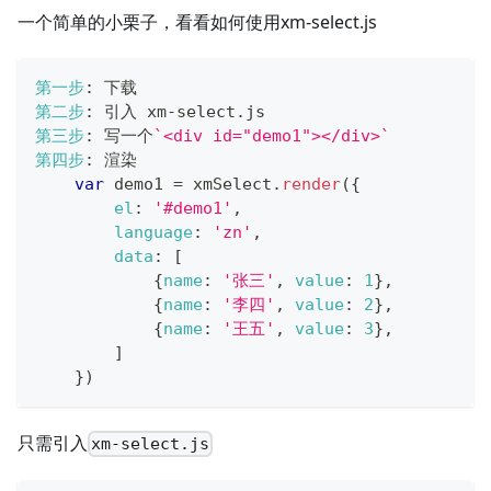
一个简单的小栗子，看看如何使用xm-select.js
第一步
:
 下载
第二步
:
 引入 xm
-
select
.
js
第三步
:
 写一个
`
<div id="demo1"></div>
`
第四步
:
 渲染
var
 demo1 
=
 xmSelect
.
render
(
{
el
:
'#demo1'
,
language
:
'zn'
,
data
:
[
{
name
:
'张三'
,
value
:
1
}
,
{
name
:
'李四'
,
value
:
2
}
,
{
name
:
'王五'
,
value
:
3
}
,
]
}
)
只需引入
xm-select.js