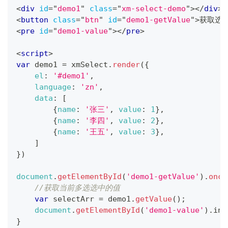
<
div
id
=
"
demo1
"
class
=
"
xm-select-demo
"
>
</
div
>
<
button
class
=
"
btn
"
id
=
"
demo1-getValue
"
>
获取选
<
pre
id
=
"
demo1-value
"
>
</
pre
>
<
script
>
var
 demo1 
=
 xmSelect
.
render
(
{
el
:
'#demo1'
,
language
:
'zn'
,
data
:
[
{
name
:
'张三'
,
value
:
1
}
,
{
name
:
'李四'
,
value
:
2
}
,
{
name
:
'王五'
,
value
:
3
}
,
]
}
)
document
.
getElementById
(
'demo1-getValue'
)
.
oncl
//获取当前多选选中的值
var
 selectArr 
=
 demo1
.
getValue
(
)
;
document
.
getElementById
(
'demo1-value'
)
.
inn
}