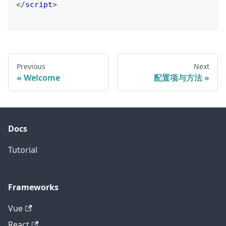
</
script
>
Previous
Next
Welcome
配置项与方法
Docs
Tutorial
Frameworks
Vue
React